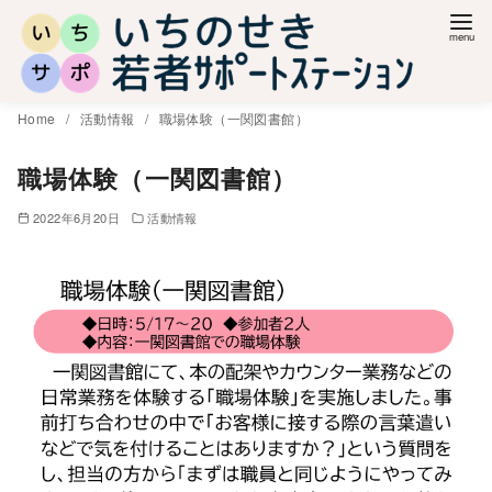
コ
ン
テ
ン
Home
活動情報
職場体験（一関図書館）
ツ
へ
職場体験（一関図書館）
移
2022年6月20日
活動情報
動