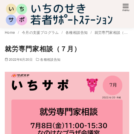
コ
ン
テ
ン
Home
今月の支援プログラム
各種相談告知
就労専門家相談（７月）
ツ
へ
就労専門家相談（７月）
移
2022年6月20日
各種相談告知
動