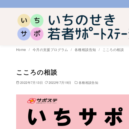
コ
ン
テ
ン
ツ
へ
Home
今月の支援プログラム
各種相談告知
こころの相談
移
動
こころの相談
2022年7月13日
2022年7月19日
各種相談告知