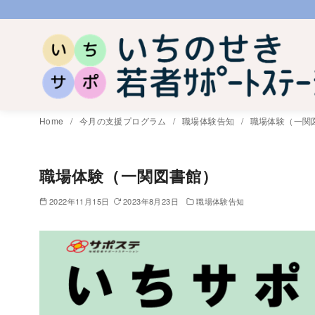
コ
ン
テ
ン
ツ
へ
Home
今月の支援プログラム
職場体験告知
職場体験（一関
移
動
職場体験（一関図書館）
2022年11月15日
2023年8月23日
職場体験告知