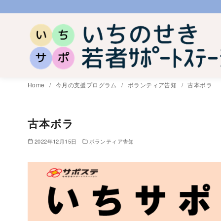
コ
ン
テ
ン
ツ
へ
Home
今月の支援プログラム
ボランティア告知
古本ボラ
移
動
古本ボラ
2022年12月15日
ボランティア告知