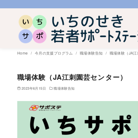
コ
ン
テ
ン
ツ
へ
Home
今月の支援プログラム
職場体験告知
職場体験（JA
移
動
職場体験（JA江刺園芸センター）
2023年6月15日
職場体験告知