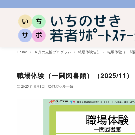
コ
ン
テ
ン
ツ
へ
Home
今月の支援プログラム
職場体験告知
職場体験（一関図
移
動
職場体験（一関図書館）（2025/11）
2025年10月1日
職場体験告知