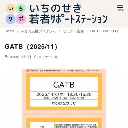
コ
ン
テ
ン
Home
今月の支援プログラム
セミナー告知
GATB（2025/11）
ツ
へ
GATB（2025/11）
移
2025年10月1日
セミナー告知
動