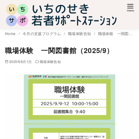
コ
ン
テ
ン
Home
今月の支援プログラム
職場体験告知
職場体験 一関図書館（2025/9）
ツ
へ
職場体験 一関図書館（2025/9）
移
2025年8月1日
職場体験告知
動