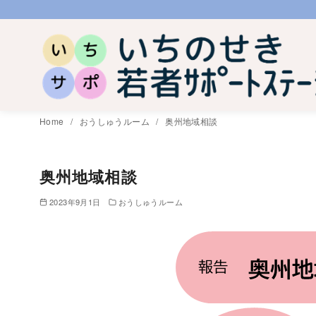
コ
ン
テ
ン
ツ
へ
Home
おうしゅうルーム
奥州地域相談
移
動
奥州地域相談
2023年9月1日
おうしゅうルーム