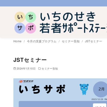
コ
ン
テ
ン
ツ
へ
Home
今月の支援プログラム
セミナー告知
JSTセミナー
移
動
JSTセミナー
2024年1月10日
セミナー告知