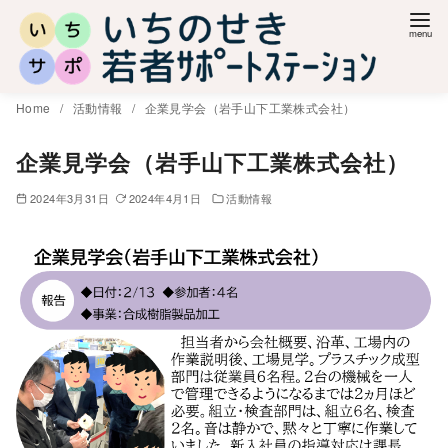
コ
ン
テ
ン
Home
活動情報
企業見学会（岩手山下工業株式会社）
ツ
へ
企業見学会（岩手山下工業株式会社）
移
2024年3月31日
2024年4月1日
活動情報
動