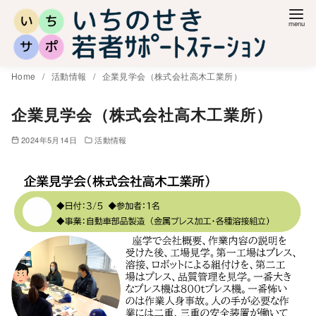
コ
ン
テ
ン
Home
活動情報
企業見学会（株式会社高木工業所）
ツ
へ
企業見学会（株式会社高木工業所）
移
2024年5月14日
活動情報
動