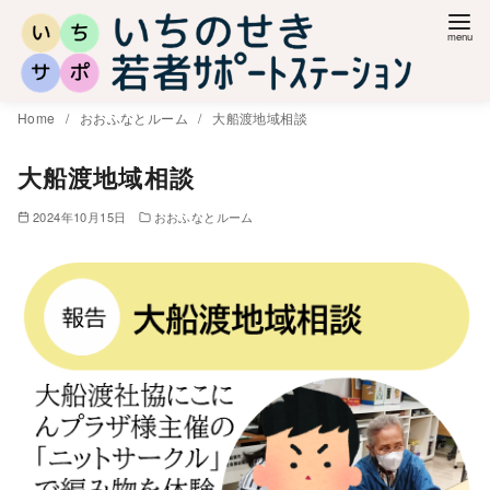
コ
ン
テ
ン
Home
おおふなとルーム
大船渡地域相談
ツ
へ
大船渡地域相談
移
2024年10月15日
おおふなとルーム
動