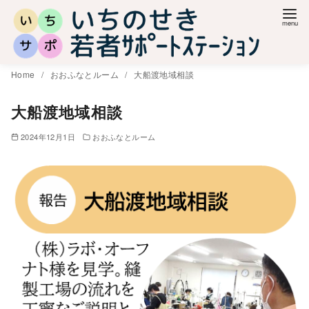
コ
ン
テ
ン
Home
おおふなとルーム
大船渡地域相談
ツ
へ
大船渡地域相談
移
2024年12月1日
おおふなとルーム
動