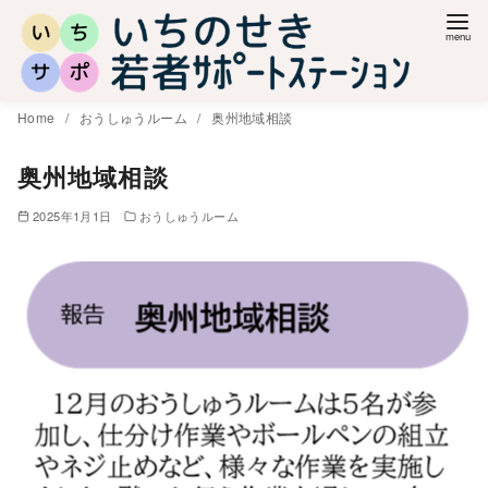
コ
ン
テ
ン
Home
おうしゅうルーム
奥州地域相談
ツ
へ
奥州地域相談
移
2025年1月1日
おうしゅうルーム
動