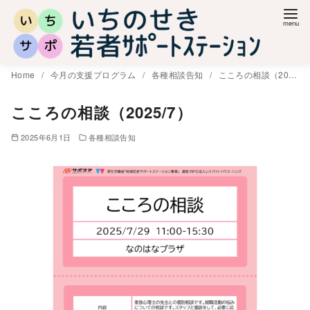
コ
ン
テ
ン
Home
今月の支援プログラム
各種相談告知
こころの相談（2025/7）
ツ
へ
こころの相談（2025/7）
移
2025年6月1日
各種相談告知
動