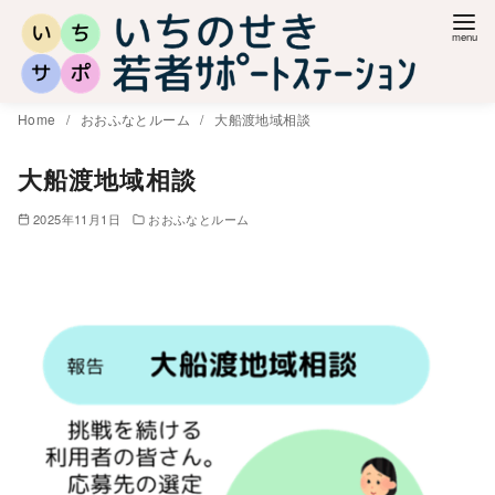
コ
ン
テ
ン
Home
おおふなとルーム
大船渡地域相談
ツ
へ
大船渡地域相談
移
2025年11月1日
おおふなとルーム
動