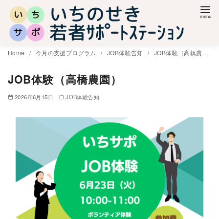
コ
ン
テ
ン
Home
今月の支援プログラム
JOB体験告知
JOB体験（高橋農園）
ツ
へ
JOB体験（高橋農園）
移
2026年6月15日
JOB体験告知
動