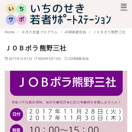
コ
ン
テ
ン
Home
今月の支援プログラム
JOB体験告知
ＪＯＢボラ熊野三社
ツ
へ
ＪＯＢボラ熊野三社
移
2017年10月1日
2020年5月13日
JOB体験告知
動