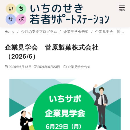
コ
ン
テ
ン
Home
今月の支援プログラム
企業見学会告知
企業見学会 菅原製菓株式会社（2026/6）
ツ
へ
企業見学会 菅原製菓株式会社
移
（2026/6）
動
2026年6月18日
2026年6月23日
企業見学会告知