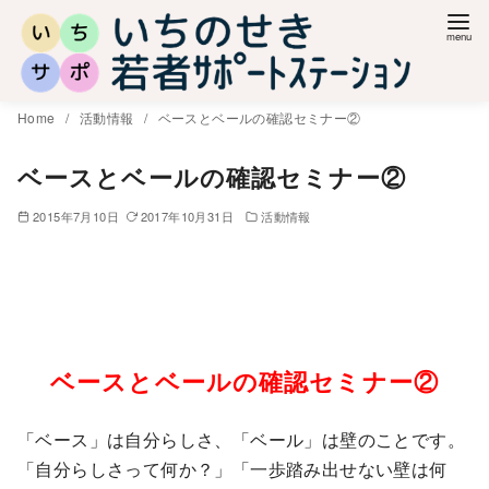
コ
ン
テ
ン
Home
活動情報
ベースとベールの確認セミナー②
ツ
へ
ベースとベールの確認セミナー②
移
2015年7月10日
2017年10月31日
活動情報
動
ベースとベールの確認セミナー②
「ベース」は自分らしさ、「ベール」は壁のことです。
「自分らしさって何か？」「一歩踏み出せない壁は何