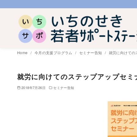
コ
ン
テ
ン
ツ
へ
Home
今月の支援プログラム
セミナー告知
就労に向けての
移
動
就労に向けてのステップアップセミ
2018年7月26日
セミナー告知