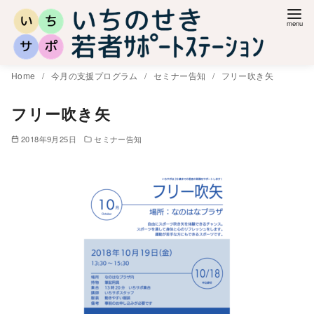
コ
ン
テ
ン
Home
今月の支援プログラム
セミナー告知
フリー吹き矢
ツ
へ
フリー吹き矢
移
2018年9月25日
セミナー告知
動