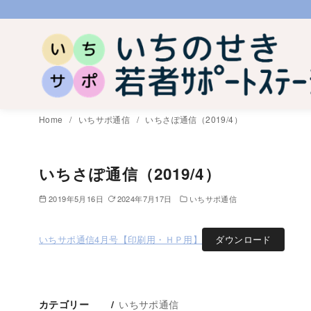
コ
ン
テ
ン
ツ
へ
Home
いちサポ通信
いちさぽ通信（2019/4）
移
動
いちさぽ通信（2019/4）
2019年5月16日
2024年7月17日
いちサポ通信
いちサポ通信4月号【印刷用・ＨＰ用】
ダウンロード
いちサポ通信
カテゴリー