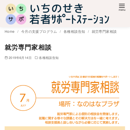
コ
ン
テ
ン
Home
今月の支援プログラム
各種相談告知
就労専門家相談
ツ
へ
就労専門家相談
移
2019年6月14日
各種相談告知
動