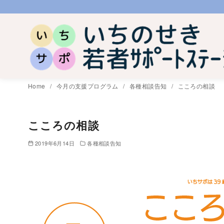
コ
ン
テ
ン
ツ
へ
Home
今月の支援プログラム
各種相談告知
こころの相談
移
動
こころの相談
2019年6月14日
各種相談告知