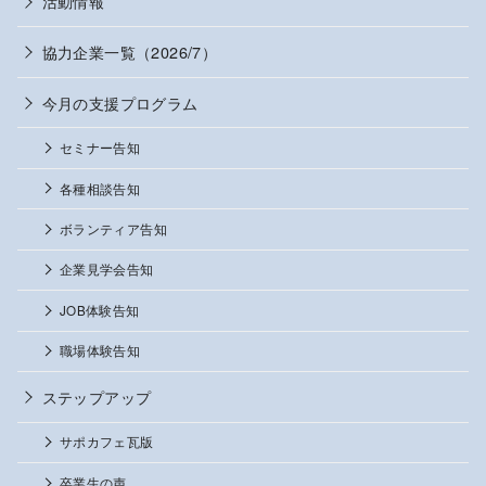
活動情報
協力企業一覧（2026/7）
今月の支援プログラム
セミナー告知
各種相談告知
ボランティア告知
企業見学会告知
JOB体験告知
職場体験告知
ステップアップ
サポカフェ瓦版
卒業生の声