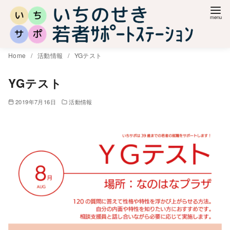
コ
ン
テ
ン
Home
活動情報
YGテスト
ツ
へ
YGテスト
移
2019年7月16日
活動情報
動