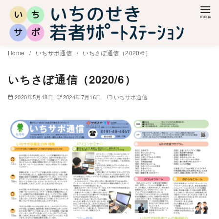
コ
ン
テ
ン
Home
いちサポ通信
いちさぽ通信（2020/6）
ツ
へ
いちさぽ通信（2020/6）
移
2020年5月18日
2024年7月16日
いちサポ通信
動