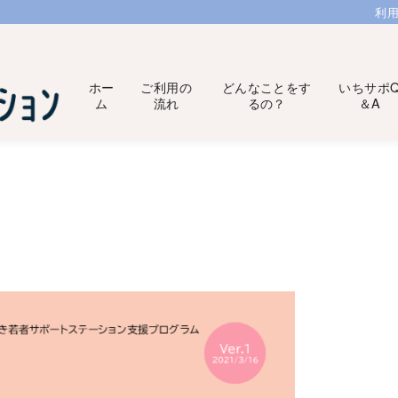
利
ホー
ご利用の
どんなことをす
いちサポ
ム
流れ
るの？
＆A