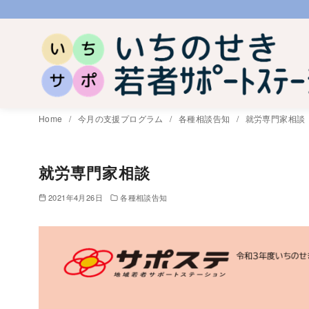
コ
ン
テ
ン
ツ
へ
Home
今月の支援プログラム
各種相談告知
就労専門家相談
移
動
就労専門家相談
2021年4月26日
各種相談告知