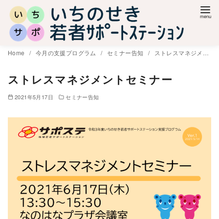
コ
ン
テ
ン
Home
今月の支援プログラム
セミナー告知
ストレスマネジメントセミナー
ツ
へ
ストレスマネジメントセミナー
移
2021年5月17日
セミナー告知
動