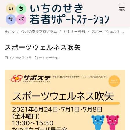
コ
ン
テ
ン
Home
今月の支援プログラム
セミナー告知
スポーツウェルネス吹矢
ツ
へ
スポーツウェルネス吹矢
移
2021年5月17日
セミナー告知
動