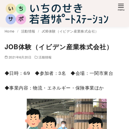
コ
ン
テ
ン
Home
活動情報
JOB体験（イビデン産業株式会社）
ツ
へ
JOB体験（イビデン産業株式会社）
移
2021年6月20日
活動情報
動
◆日時：6/9 ◆参加者：3名 ◆会場：一関市東台
◆事業内容：物流・エネルギー・保険事業ほか