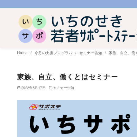
コ
ン
テ
ン
ツ
へ
Home
今月の支援プログラム
セミナー告知
家族、自立、働
移
動
家族、自立、働くとはセミナー
2022年8月17日
セミナー告知