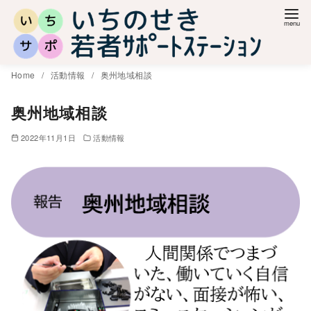
コ
ン
テ
ン
Home
活動情報
奥州地域相談
ツ
へ
奥州地域相談
移
2022年11月1日
活動情報
動