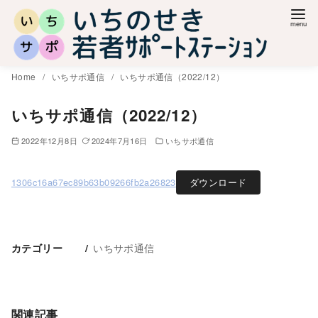
コ
ン
テ
ン
Home
いちサポ通信
いちサポ通信（2022/12）
ツ
へ
いちサポ通信（2022/12）
移
2022年12月8日
2024年7月16日
いちサポ通信
動
1306c16a67ec89b63b09266fb2a26823
ダウンロード
いちサポ通信
カテゴリー
関連記事