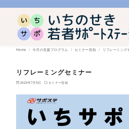
コ
ン
テ
ン
ツ
へ
Home
今月の支援プログラム
セミナー告知
リフレーミング
移
動
リフレーミングセミナー
2023年7月5日
セミナー告知