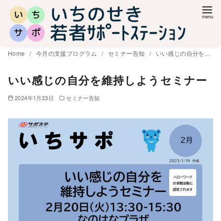
コ
ン
テ
ン
Home
今月の支援プログラム
セミナー告知
いい感じの自分を維持しようセミナー
ツ
へ
いい感じの自分を維持しようセミナー
移
2024年1月23日
セミナー告知
動