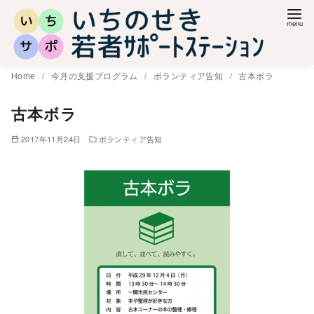
コ
ン
テ
ン
Home
今月の支援プログラム
ボランティア告知
古本ボラ
ツ
へ
古本ボラ
移
2017年11月24日
ボランティア告知
動