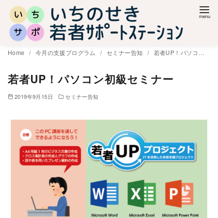
コ
ン
テ
ン
Home
今月の支援プログラム
セミナー告知
若者UP！パソコン初級セミナー
ツ
へ
若者UP！パソコン初級セミナー
移
2019年9月15日
セミナー告知
動