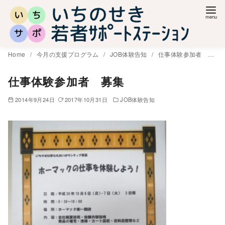
コ
ン
テ
ン
Home
今月の支援プログラム
JOB体験告知
仕事体験参加者 募集
ツ
へ
仕事体験参加者 募集
移
2014年9月24日
2017年10月31日
JOB体験告知
動