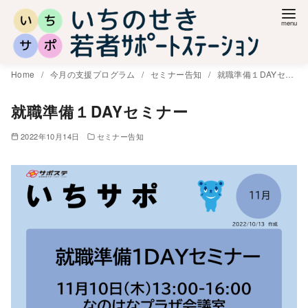
コ
ン
テ
ン
Home
今月の支援プログラム
セミナー告知
就職準備１DAYセミナー
ツ
へ
就職準備１DAYセミナー
移
2022年10月14日
セミナー告知
動