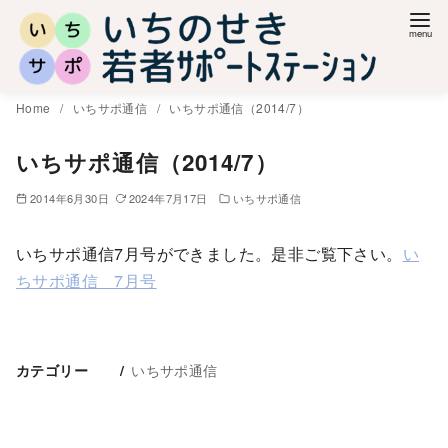
コ
ン
テ
ン
Home
いちサポ通信
いちサポ通信（2014/7）
ツ
へ
いちサポ通信（2014/7）
移
2014年6月30日
2024年7月17日
いちサポ通信
動
いちサポ通信7月号ができました。是非ご覧下さい。
い
ちサポ通信 7月号
いちサポ通信
カテゴリー